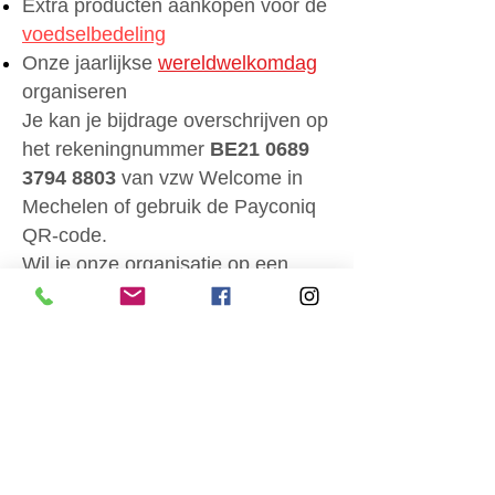
Extra producten aankopen voor de
voedselbedeling
Onze jaarlijkse
wereldwelkomdag
organiseren
Je kan je bijdrage overschrijven op
het rekeningnummer
BE21
0689
3794 8803
van vzw Welcome in
Mechelen of gebruik de Payconiq
QR-code.
Wil je onze organisatie op een
structurele manier steunen, dan
kan je voor een maandelijkse gift
kiezen. Zelfs het kleinste bedrag
maakt voor ons een verschil.